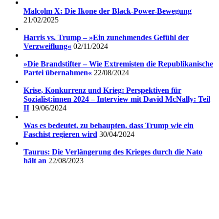
Malcolm X: Die Ikone der Black-Power-Bewegung
21/02/2025
Harris vs. Trump – »Ein zunehmendes Gefühl der
Verzweiflung«
02/11/2024
»Die Brandstifter – Wie Extremisten die Republikanische
Partei übernahmen«
22/08/2024
Krise, Konkurrenz und Krieg: Perspektiven für
Sozialist:innen 2024 – Interview mit David McNally: Teil
II
19/06/2024
Was es bedeutet, zu behaupten, dass Trump wie ein
Faschist regieren wird
30/04/2024
Taurus: Die Verlängerung des Krieges durch die Nato
hält an
22/08/2023