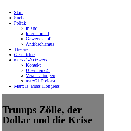
Start
Suche
Politik
Inland
International
Gewerkschaft
Antifaschismus
Theorie
Geschichte
marx21-Netzwerk
Kontakt
Über marx21
Veranstaltungen
marx21 Podcast
Marx Is’ Muss-Kongress
Trumps Zölle, der
Dollar und die Krise