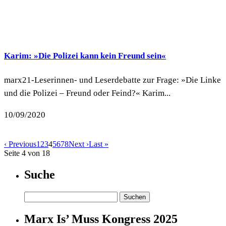
Karim: »Die Polizei kann kein Freund sein«
marx21-Leserinnen- und Leserdebatte zur Frage: »Die Linke
und die Polizei – Freund oder Feind?« Karim...
10/09/2020
‹ Previous
1
2
3
4
5
6
7
8
Next ›
Last »
Seite 4 von 18
Suche
Suchen
nach:
Marx Is’ Muss Kongress 2025