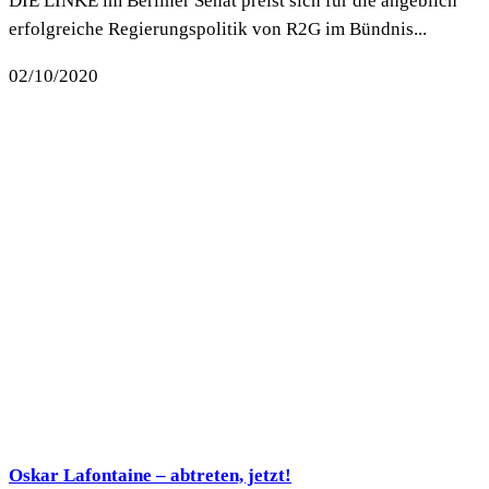
DIE LINKE im Berliner Senat preist sich für die angeblich
erfolgreiche Regierungspolitik von R2G im Bündnis...
02/10/2020
Oskar Lafontaine – abtreten, jetzt!