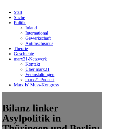
Start
Suche
Politik
Inland
International
Gewerkschaft
Antifaschismus
Theorie
Geschichte
marx21-Netzwerk
Kontakt
Über marx21
Veranstaltungen
marx21 Podcast
Marx Is’ Muss-Kongress
Bilanz linker
Asylpolitik in
Thüringen und Berlin: