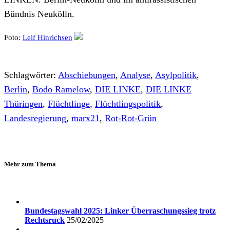
Bündnis Neukölln.
Foto:
Leif Hinrichsen
Schlagwörter:
Abschiebungen
,
Analyse
,
Asylpolitik
,
Berlin
,
Bodo Ramelow
,
DIE LINKE
,
DIE LINKE
Thüringen
,
Flüchtlinge
,
Flüchtlingspolitik
,
Landesregierung
,
marx21
,
Rot-Rot-Grün
Mehr zum Thema
Bundestagswahl 2025: Linker Überraschungssieg trotz
Rechtsruck
25/02/2025