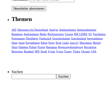
Themen
AfD
Alternative für Deutschland
Analyse
Antifaschismus
Antimuslimischer
Rassismus
Antirassismus
Berlin
Buchrezension
Corona
DIE LINKE
EU
Faschismus
Feminismus
Flüchtlinge
Frankreich
Gewerkschaften
Griechenland
Imperialismus
Islam
Israel
Kapitalismus
Klima
Krieg
Krise
Linke
marx21
Marxismus
Merkel
Nazis
Palästina
Polizei
Protest
Rassismus
Regierungsbeteiligung
Revolution
Rezension
Russland
SPD
Streik
Syrien
Syriza
Trump
Türkei
Ukraine
USA
Suchen
Suchen