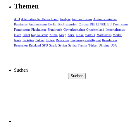
Themen
AfD
Alternative für Deutschland
Analyse
Antifaschismus
Antimuslimischer
Rassismus
Antirassismus
Berlin
Buchrezension
Corona
DIE LINKE
EU
Faschismus
Feminismus
Flüchtlinge
Frankreich
Gewerkschaften
Griechenland
Imperialismus
Islam
Israel
Kapitalismus
Klima
Krieg
Krise
Linke
marx21
Marxismus
Merkel
Nazis
Palästina
Polizei
Protest
Rassismus
Regierungsbeteiligung
Revolution
Rezension
Russland
SPD
Streik
Syrien
Syriza
Trump
Türkei
Ukraine
USA
Suchen
Suchen