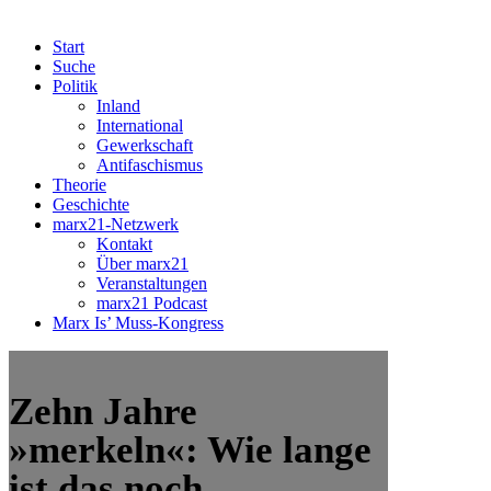
Start
Suche
Politik
Inland
International
Gewerkschaft
Antifaschismus
Theorie
Geschichte
marx21-Netzwerk
Kontakt
Über marx21
Veranstaltungen
marx21 Podcast
Marx Is’ Muss-Kongress
Zehn Jahre
»merkeln«: Wie lange
ist das noch