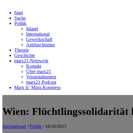
Start
Suche
Politik
Inland
International
Gewerkschaft
Antifaschismus
Theorie
Geschichte
marx21-Netzwerk
Kontakt
Über marx21
Veranstaltungen
marx21 Podcast
Marx Is’ Muss-Kongress
Wien: Flüchtlingssolidarität
International
/
Politik
/ 16/10/2015