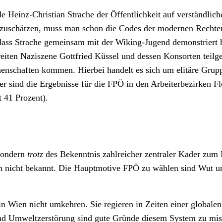
e Heinz-Christian Strache der Öffentlichkeit auf verständlich
inzuschätzen, muss man schon die Codes der modernen Recht
 dass Strache gemeinsam mit der Wiking-Jugend demonstriert 
eiten Naziszene Gottfried Küssel und dessen Konsorten teil
henschaften kommen. Hierbei handelt es sich um elitäre Gruppi
r sind die Ergebnisse für die FPÖ in den Arbeiterbezirken Flo
t 41 Prozent).
sondern
trotz
des Bekenntnis zahlreicher zentraler Kader zum
hien nicht bekannt. Die Hauptmotive FPÖ zu wählen sind Wut 
 Wien nicht umkehren. Sie regieren in Zeiten einer globalen
und Umweltzerstörung sind gute Gründe diesem System zu mis