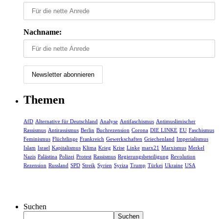
Nachname:
Themen
AfD
Alternative für Deutschland
Analyse
Antifaschismus
Antimuslimischer
Rassismus
Antirassismus
Berlin
Buchrezension
Corona
DIE LINKE
EU
Faschismus
Feminismus
Flüchtlinge
Frankreich
Gewerkschaften
Griechenland
Imperialismus
Islam
Israel
Kapitalismus
Klima
Krieg
Krise
Linke
marx21
Marxismus
Merkel
Nazis
Palästina
Polizei
Protest
Rassismus
Regierungsbeteiligung
Revolution
Rezension
Russland
SPD
Streik
Syrien
Syriza
Trump
Türkei
Ukraine
USA
Suchen
Suchen