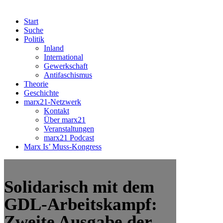
Start
Suche
Politik
Inland
International
Gewerkschaft
Antifaschismus
Theorie
Geschichte
marx21-Netzwerk
Kontakt
Über marx21
Veranstaltungen
marx21 Podcast
Marx Is’ Muss-Kongress
Solidarisch mit dem
GDL-Arbeitskampf:
Zweite Ausgabe der