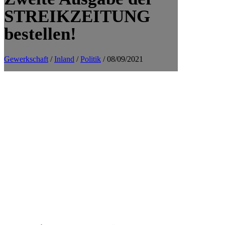
STREIKZEITUNG
bestellen!
Gewerkschaft
/
Inland
/
Politik
/ 08/09/2021