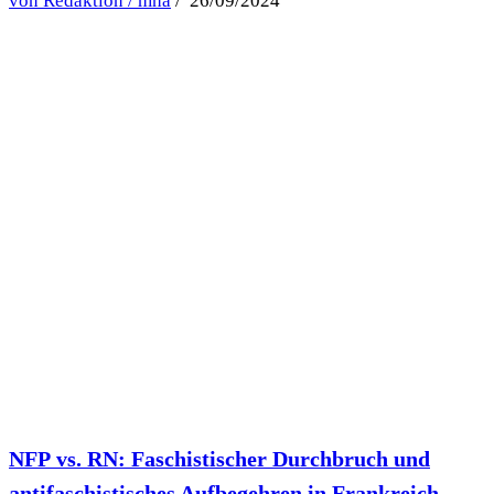
von Redaktion / mha
/ 26/09/2024
NFP vs. RN: Faschistischer Durchbruch und
antifaschistisches Aufbegehren in Frankreich