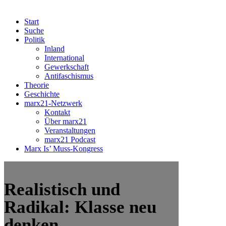
Start
Suche
Politik
Inland
International
Gewerkschaft
Antifaschismus
Theorie
Geschichte
marx21-Netzwerk
Kontakt
Über marx21
Veranstaltungen
marx21 Podcast
Marx Is’ Muss-Kongress
Realistisch und
Radikal: Klasse neu
denken