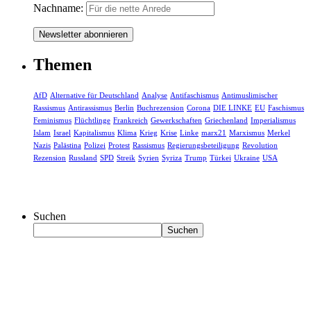
Nachname:
Themen
AfD
Alternative für Deutschland
Analyse
Antifaschismus
Antimuslimischer
Rassismus
Antirassismus
Berlin
Buchrezension
Corona
DIE LINKE
EU
Faschismus
Feminismus
Flüchtlinge
Frankreich
Gewerkschaften
Griechenland
Imperialismus
Islam
Israel
Kapitalismus
Klima
Krieg
Krise
Linke
marx21
Marxismus
Merkel
Nazis
Palästina
Polizei
Protest
Rassismus
Regierungsbeteiligung
Revolution
Rezension
Russland
SPD
Streik
Syrien
Syriza
Trump
Türkei
Ukraine
USA
Suchen
Suchen