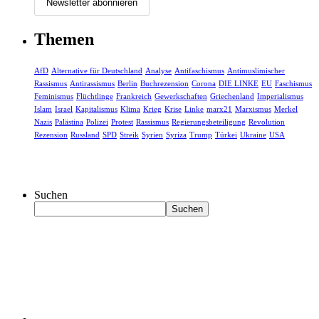
Themen
AfD
Alternative für Deutschland
Analyse
Antifaschismus
Antimuslimischer
Rassismus
Antirassismus
Berlin
Buchrezension
Corona
DIE LINKE
EU
Faschismus
Feminismus
Flüchtlinge
Frankreich
Gewerkschaften
Griechenland
Imperialismus
Islam
Israel
Kapitalismus
Klima
Krieg
Krise
Linke
marx21
Marxismus
Merkel
Nazis
Palästina
Polizei
Protest
Rassismus
Regierungsbeteiligung
Revolution
Rezension
Russland
SPD
Streik
Syrien
Syriza
Trump
Türkei
Ukraine
USA
Suchen
Suchen