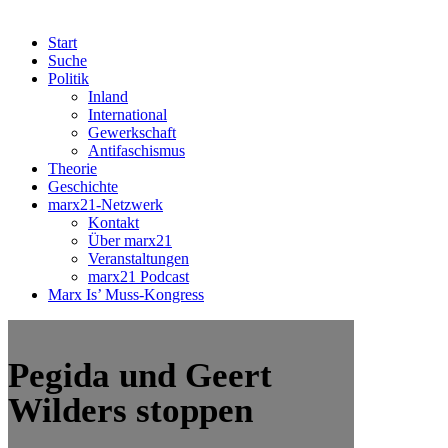
Start
Suche
Politik
Inland
International
Gewerkschaft
Antifaschismus
Theorie
Geschichte
marx21-Netzwerk
Kontakt
Über marx21
Veranstaltungen
marx21 Podcast
Marx Is’ Muss-Kongress
Pegida und Geert
Wilders stoppen