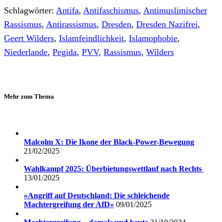
Schlagwörter:
Antifa
,
Antifaschismus
,
Antimuslimischer
Rassismus
,
Antirassismus
,
Dresden
,
Dresden Nazifrei
,
Geert Wilders
,
Islamfeindlichkeit
,
Islamophobie
,
Niederlande
,
Pegida
,
PVV
,
Rassismus
,
Wilders
Mehr zum Thema
Malcolm X: Die Ikone der Black-Power-Bewegung
21/02/2025
Wahlkampf 2025: Überbietungswettlauf nach Rechts
13/01/2025
»Angriff auf Deutschland: Die schleichende
Machtergreifung der AfD«
09/01/2025