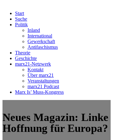
Start
Suche
Politik
Inland
International
Gewerkschaft
Antifaschismus
Theorie
Geschichte
marx21-Netzwerk
Kontakt
Über marx21
Veranstaltungen
marx21 Podcast
Marx Is’ Muss-Kongress
Neues Magazin: Linke
Hoffnung für Europa?