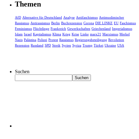
Themen
AfD
Alternative für Deutschland
Analyse
Antifaschismus
Antimuslimischer
Rassismus
Antirassismus
Berlin
Buchrezension
Corona
DIE LINKE
EU
Faschismus
Feminismus
Flüchtlinge
Frankreich
Gewerkschaften
Griechenland
Imperialismus
Islam
Israel
Kapitalismus
Klima
Krieg
Krise
Linke
marx21
Marxismus
Merkel
Nazis
Palästina
Polizei
Protest
Rassismus
Regierungsbeteiligung
Revolution
Rezension
Russland
SPD
Streik
Syrien
Syriza
Trump
Türkei
Ukraine
USA
Suchen
Suchen