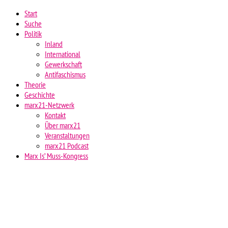
Start
Suche
Politik
Inland
International
Gewerkschaft
Antifaschismus
Theorie
Geschichte
marx21-Netzwerk
Kontakt
Über marx21
Veranstaltungen
marx21 Podcast
Marx Is’ Muss-Kongress