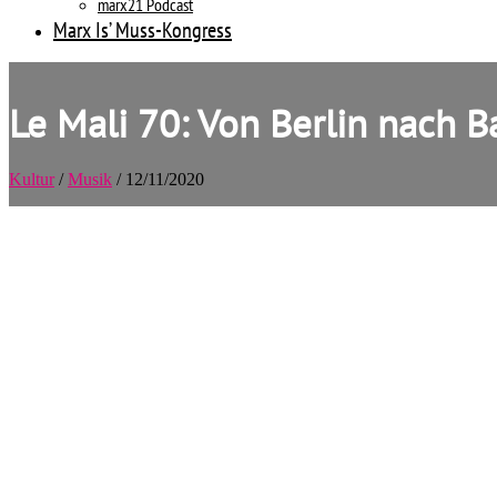
marx21 Podcast
Marx Is’ Muss-Kongress
Le Mali 70: Von Berlin nach 
Kultur
/
Musik
/ 12/11/2020