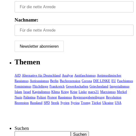
Nachname:
Themen
AfD
Alternative für Deutschland
Analyse
Antifaschismus
Antimuslimischer
Rassismus
Antirassismus
Berlin
Buchrezension
Corona
DIE LINKE
EU
Faschismus
Feminismus
Flüchtlinge
Frankreich
Gewerkschaften
Griechenland
Imperialismus
Islam
Israel
Kapitalismus
Klima
Krieg
Krise
Linke
marx21
Marxismus
Merkel
Nazis
Palästina
Polizei
Protest
Rassismus
Regierungsbeteiligung
Revolution
Rezension
Russland
SPD
Streik
Syrien
Syriza
Trump
Türkei
Ukraine
USA
Suchen
Suchen