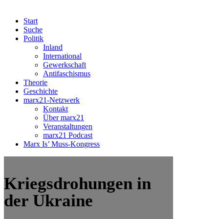
Start
Suche
Politik
Inland
International
Gewerkschaft
Antifaschismus
Theorie
Geschichte
marx21-Netzwerk
Kontakt
Über marx21
Veranstaltungen
marx21 Podcast
Marx Is’ Muss-Kongress
Kriegsdrohungen in
der Ukraine