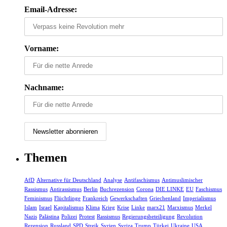
Email-Adresse:
Vorname:
Nachname:
Themen
AfD
Alternative für Deutschland
Analyse
Antifaschismus
Antimuslimischer
Rassismus
Antirassismus
Berlin
Buchrezension
Corona
DIE LINKE
EU
Faschismus
Feminismus
Flüchtlinge
Frankreich
Gewerkschaften
Griechenland
Imperialismus
Islam
Israel
Kapitalismus
Klima
Krieg
Krise
Linke
marx21
Marxismus
Merkel
Nazis
Palästina
Polizei
Protest
Rassismus
Regierungsbeteiligung
Revolution
Rezension
Russland
SPD
Streik
Syrien
Syriza
Trump
Türkei
Ukraine
USA