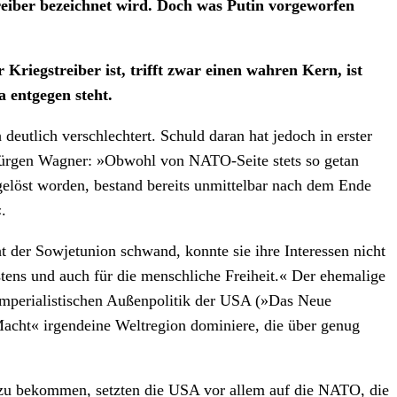
reiber bezeichnet wird. Doch was Putin vorgeworfen
Kriegstreiber ist, trifft zwar einen wahren Kern, ist
a entgegen steht.
eutlich verschlechtert. Schuld daran hat jedoch in erster
Jürgen Wagner: »Obwohl von NATO-Seite stets so getan
bgelöst worden, bestand bereits unmittelbar nach dem Ende
.
t der Sowjetunion schwand, konnte sie ihre Interessen nicht
tens und auch für die menschliche Freiheit.« Der ehemalige
imperialistischen Außenpolitik der USA (»Das Neue
Macht« irgendeine Weltregion dominiere, die über genug
t zu bekommen, setzten die USA vor allem auf die NATO, die