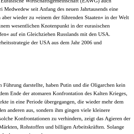
die Eurasische Wirtschaftsgemeinschaft (EAWG) auch
tri Medwedew seit Anfang des neuen Jahrtausends eine
en aber wieder zu »einem der führenden Staaten« in der Welt
einem wesentlichen Knotenpunkt in der eurasischen
affen« auf ein Gleichziehen Russlands mit den USA.
erheitsstrategie der USA aus dem Jahr 2006 und
 Führung darstellte, haben Putin und die Oligarchen kein
 dem Ende der atomaren Konfrontation des Kalten Krieges,
ärkte in eine Periode übergegangen, die wieder mehr dem
en anderen aus, sondern ihm gingen viele kleinere
solche Konfrontationen zu verhindern, zeigt das Agieren der
Märkten, Rohstoffen und billigen Arbeitskräften. Solange