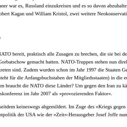
ikaner war es, Russland einzukreisen und es so davon abzuhal
obert Kagan und William Kristol, zwei weitere Neokonservativ
O
ATO bereit, praktisch alle Zusagen zu brechen, die sie bei 
orbatschow gemacht hatten. NATO-Truppen stehen nun direkt 
reten sind. Zudem wurden schon im Jahr 1997 die Staaten Ge
ür die Anfangsbuchstaben der Mitgliedsstaaten) in die euro
arum braucht die NATO diese Länder? Um gegen den Iran zu kä
tskonferenz im Jahr 2007 als »provozierenden Faktor«.
seitdem keineswegs abgemildert. Im Zuge des »Kriegs gegen d
tpolitik der USA wie der »Zeit«-Herausgeber Josef Joffe nun