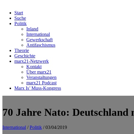
Start
Suche
Politik
Inland
International
Gewerkschaft
Antifaschismus
Theorie
Geschichte
marx21-Netzwerk
Kontakt
Über marx21
Veranstaltungen
marx21 Podcast
Marx Is’ Muss-Kongress
70 Jahre Nato: Deutschland
International
/
Politik
/ 03/04/2019