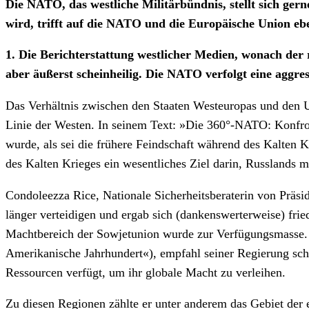
Die NATO, das westliche Militärbündnis, stellt sich ger
wird, trifft auf die NATO und die Europäische Union eb
1. Die Berichterstattung westlicher Medien, wonach der r
aber äußerst scheinheilig. Die NATO verfolgt eine aggres
Das Verhältnis zwischen den Staaten Westeuropas und den USA
Linie der Westen. In seinem Text: »Die 360°-NATO: Konfro
wurde, als sei die frühere Feindschaft während des Kalten 
des Kalten Krieges ein wesentliches Ziel darin, Russlands 
Condoleezza Rice, Nationale Sicherheitsberaterin von Präsid
länger verteidigen und ergab sich (dankenswerterweise) fri
Machtbereich der Sowjetunion wurde zur Verfügungsmasse. 
Amerikanische Jahrhundert«), empfahl seiner Regierung scho
Ressourcen verfügt, um ihr globale Macht zu verleihen.
Zu diesen Regionen zählte er unter anderem das Gebiet der