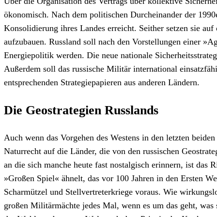
Über die Organisation des Vertrags über kollektive Sicher
ökonomisch. Nach dem politischen Durcheinander der 1990e
Konsolidierung ihres Landes erreicht. Seither setzen sie au
aufzubauen. Russland soll nach den Vorstellungen einer »Ag
Energiepolitik werden. Die neue nationale Sicherheitsstrat
Außerdem soll das russische Militär international einsatzfä
entsprechenden Strategiepapieren aus anderen Ländern.
Die Geostrategien Russlands
Auch wenn das Vorgehen des Westens in den letzten beiden J
Naturrecht auf die Länder, die von den russischen Geostra
an die sich manche heute fast nostalgisch erinnern, ist d
»Großen Spiel« ähnelt, das vor 100 Jahren in den Ersten We
Scharmützel und Stellvertreterkriege voraus. Wie wirkungsl
großen Militärmächte jedes Mal, wenn es um das geht, was s