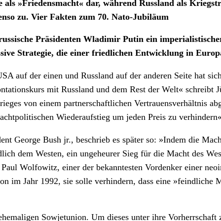
ne als »Friedensmacht« dar, während Russland als Kriegst
enso zu. Vier Fakten zum 70. Nato-Jubiläum
ussische Präsidenten Wladimir Putin ein imperialistischer 
sive Strategie, die einer friedlichen Entwicklung in Europ
 auf der einen und Russland auf der anderen Seite hat sich d
ntationskurs mit Russland und dem Rest der Welt« schreibt 
Krieges von einem partnerschaftlichen Vertrauensverhältnis a
machtpolitischen Wiederaufstieg um jeden Preis zu verhindern«
ent George Bush jr., beschrieb es später so: »Indem die Mach
edlich dem Westen, ein ungeheurer Sieg für die Macht des Wes
Paul Wolfowitz, einer der bekanntesten Vordenker einer neo
n im Jahr 1992, sie solle verhindern, dass eine »feindliche 
 ehemaligen Sowjetunion. Um dieses unter ihre Vorherrschaf