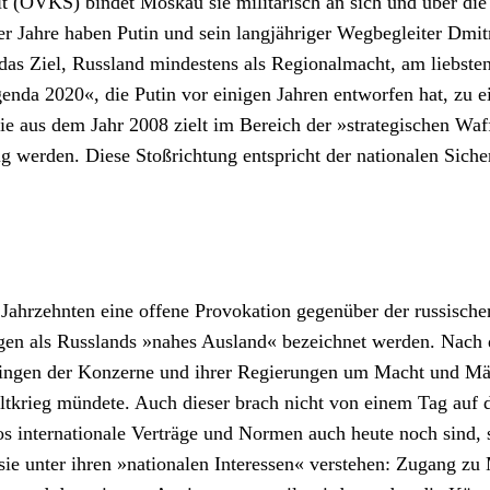
heit (OVKS) bindet Moskau sie militärisch an sich und über 
r Jahre haben Putin und sein langjähriger Wegbegleiter Dmi
f das Ziel, Russland mindestens als Regionalmacht, am liebst
enda 2020«, die Putin vor einigen Jahren entworfen hat, zu 
egie aus dem Jahr 2008 zielt im Bereich der »strategischen W
hig werden. Diese Stoßrichtung entspricht der nationalen Sich
ahrzehnten eine offene Provokation gegenüber der russischen
tegen als Russlands »nahes Ausland« bezeichnet werden. Nach
as Ringen der Konzerne und ihrer Regierungen um Macht und M
ltkrieg mündete. Auch dieser brach nicht von einem Tag auf d
os internationale Verträge und Normen auch heute noch sind, 
ie unter ihren »nationalen Interessen« verstehen: Zugang zu 