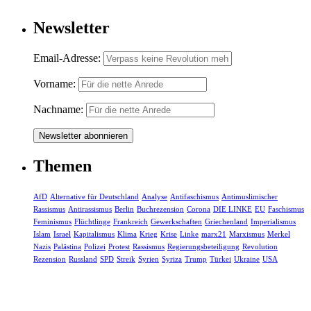
Newsletter
Email-Adresse:
Vorname:
Nachname:
Themen
AfD
Alternative für Deutschland
Analyse
Antifaschismus
Antimuslimischer
Rassismus
Antirassismus
Berlin
Buchrezension
Corona
DIE LINKE
EU
Faschismus
Feminismus
Flüchtlinge
Frankreich
Gewerkschaften
Griechenland
Imperialismus
Islam
Israel
Kapitalismus
Klima
Krieg
Krise
Linke
marx21
Marxismus
Merkel
Nazis
Palästina
Polizei
Protest
Rassismus
Regierungsbeteiligung
Revolution
Rezension
Russland
SPD
Streik
Syrien
Syriza
Trump
Türkei
Ukraine
USA