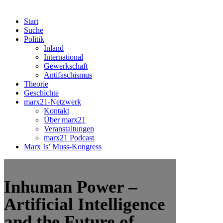
Start
Suche
Politik
Inland
International
Gewerkschaft
Antifaschismus
Theorie
Geschichte
marx21-Netzwerk
Kontakt
Über marx21
Veranstaltungen
marx21 Podcast
Marx Is’ Muss-Kongress
Inhuman Power –
Artificial Intelligence
and the Future of