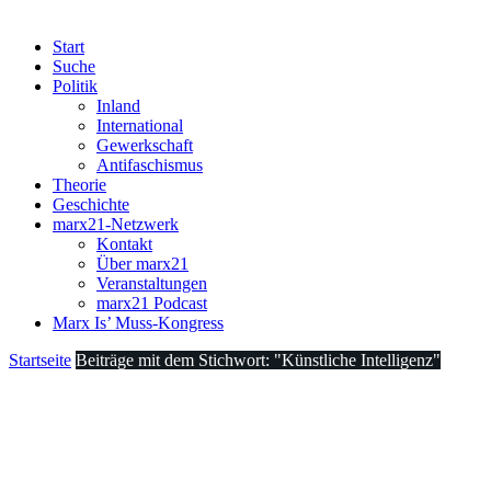
Start
Suche
Politik
Inland
International
Gewerkschaft
Antifaschismus
Theorie
Geschichte
marx21-Netzwerk
Kontakt
Über marx21
Veranstaltungen
marx21 Podcast
Marx Is’ Muss-Kongress
Startseite
Beiträge mit dem Stichwort: "Künstliche Intelligenz"