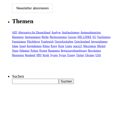
Themen
AfD
Alternative für Deutschland
Analyse
Antifaschismus
Antimuslimischer
Rassismus
Antirassismus
Berlin
Buchrezension
Corona
DIE LINKE
EU
Faschismus
Feminismus
Flüchtlinge
Frankreich
Gewerkschaften
Griechenland
Imperialismus
Islam
Israel
Kapitalismus
Klima
Krieg
Krise
Linke
marx21
Marxismus
Merkel
Nazis
Palästina
Polizei
Protest
Rassismus
Regierungsbeteiligung
Revolution
Rezension
Russland
SPD
Streik
Syrien
Syriza
Trump
Türkei
Ukraine
USA
Suchen
Suchen