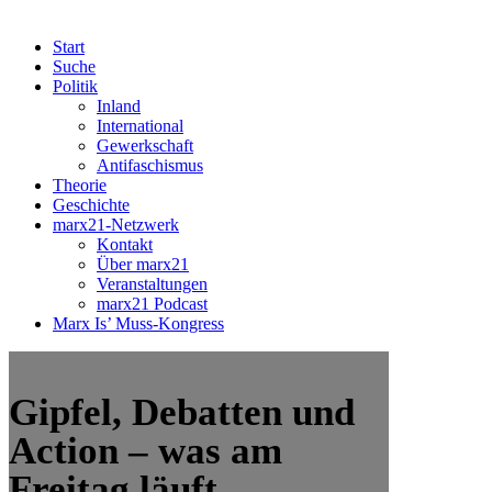
Start
Suche
Politik
Inland
International
Gewerkschaft
Antifaschismus
Theorie
Geschichte
marx21-Netzwerk
Kontakt
Über marx21
Veranstaltungen
marx21 Podcast
Marx Is’ Muss-Kongress
Gipfel, Debatten und
Action – was am
Freitag läuft