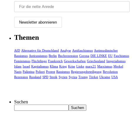
Themen
AfD
Alternative für Deutschland
Analyse
Antifaschismus
Antimuslimischer
Rassismus
Antirassismus
Berlin
Buchrezension
Corona
DIE LINKE
EU
Faschismus
Feminismus
Flüchtlinge
Frankreich
Gewerkschaften
Griechenland
Imperialismus
Islam
Israel
Kapitalismus
Klima
Krieg
Krise
Linke
marx21
Marxismus
Merkel
Nazis
Palästina
Polizei
Protest
Rassismus
Regierungsbeteiligung
Revolution
Rezension
Russland
SPD
Streik
Syrien
Syriza
Trump
Türkei
Ukraine
USA
Suchen
Suchen