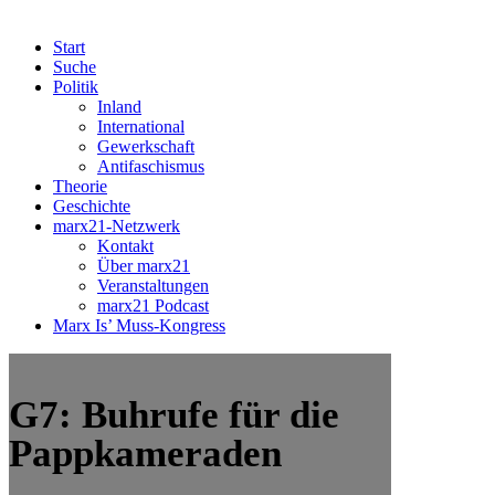
Start
Suche
Politik
Inland
International
Gewerkschaft
Antifaschismus
Theorie
Geschichte
marx21-Netzwerk
Kontakt
Über marx21
Veranstaltungen
marx21 Podcast
Marx Is’ Muss-Kongress
G7: Buhrufe für die
Pappkameraden