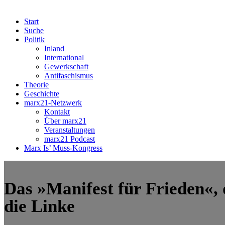
Start
Suche
Politik
Inland
International
Gewerkschaft
Antifaschismus
Theorie
Geschichte
marx21-Netzwerk
Kontakt
Über marx21
Veranstaltungen
marx21 Podcast
Marx Is’ Muss-Kongress
Das »Manifest für Frieden«,
die Linke