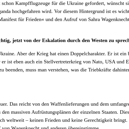
at schon Kampfflugzeuge für die Ukraine gefordert, wünscht 
aganda hochgefahren wird. Vor diesem Hintergrund ist es wich
»Manifest für Frieden« und den Aufruf von Sahra Wagenknech
chtig, jetzt von der Eskalation durch den Westen zu sprec
 Ukraine. Aber der Krieg hat einen Doppelcharakter. Er ist e
 er ist eben auch ein Stellvertreterkrieg von Nato, USA und
 beenden, muss man verstehen, was die Triebkräfte dahinter 
euer. Das reicht von den Waffenlieferungen und dem umfangr
en massiven Aufrüstungsplänen der einzelnen Staaten. Diese P
h weltweit – keinen Frieden und keine Gerechtigkeit bringt. 
ruf von Wagenknecht und anderen übereinstimme.