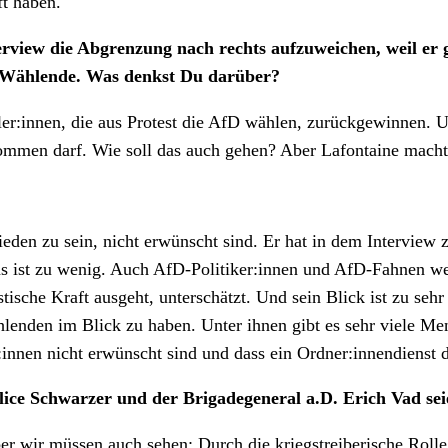
t haben.
view die Abgrenzung nach rechts aufzuweichen, weil er ges
fD-Wählende. Was denkst Du darüber?
:innen, die aus Protest die AfD wählen, zurückgewinnen. U
men darf. Wie soll das auch gehen? Aber Lafontaine macht h
rieden zu sein, nicht erwünscht sind. Er hat in dem Interview
das ist zu wenig. Auch AfD-Politiker:innen und AfD-Fahnen wer
stische Kraft ausgeht, unterschätzt. Und sein Blick ist zu seh
nden im Blick zu haben. Unter ihnen gibt es sehr viele Men
nen nicht erwünscht sind und dass ein Ordner:innendienst d
lice Schwarzer und der Brigadegeneral a.D. Erich Vad se
ber wir müssen auch sehen: Durch die kriegstreiberische Rol