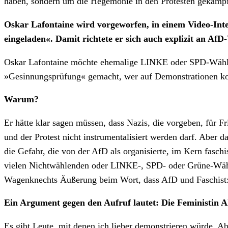
haben, sondern um die Hegemonie in den Protesten gekämpf
Oskar Lafontaine wird vorgeworfen, in einem Video-Inter
eingeladen«. Damit richtete er sich auch explizit an A
Oskar Lafontaine möchte ehemalige LINKE oder SPD-Wähler
»Gesinnungsprüfung« gemacht, wer auf Demonstrationen kom
Warum?
Er hätte klar sagen müssen, dass Nazis, die vorgeben, für F
und der Protest nicht instrumentalisiert werden darf. Aber 
die Gefahr, die von der AfD als organisierte, im Kern faschi
vielen Nichtwählenden oder LINKE-, SPD- oder Grüne-Wähle
Wagenknechts Äußerung beim Wort, dass AfD und Faschist:in
Ein Argument gegen den Aufruf lautet: Die Feministin A
Es gibt Leute, mit denen ich lieber demonstrieren würde. A