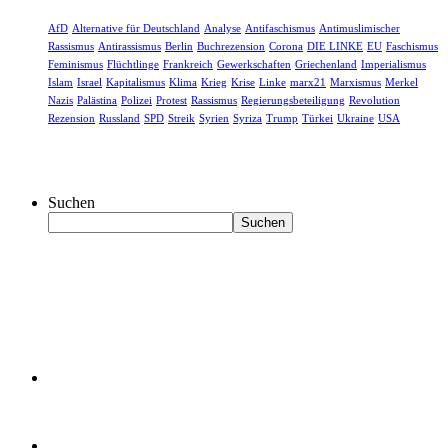
AfD
Alternative für Deutschland
Analyse
Antifaschismus
Antimuslimischer
Rassismus
Antirassismus
Berlin
Buchrezension
Corona
DIE LINKE
EU
Faschismus
Feminismus
Flüchtlinge
Frankreich
Gewerkschaften
Griechenland
Imperialismus
Islam
Israel
Kapitalismus
Klima
Krieg
Krise
Linke
marx21
Marxismus
Merkel
Nazis
Palästina
Polizei
Protest
Rassismus
Regierungsbeteiligung
Revolution
Rezension
Russland
SPD
Streik
Syrien
Syriza
Trump
Türkei
Ukraine
USA
Suchen
Suchen