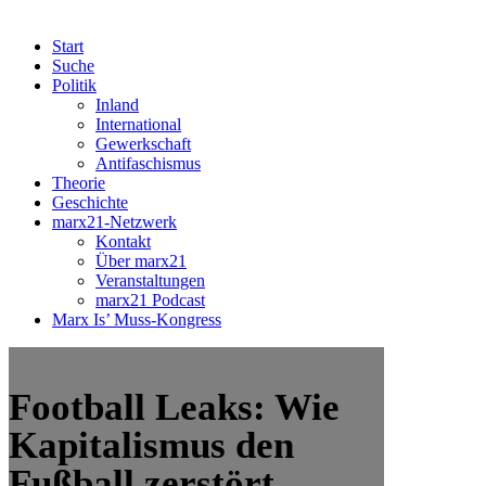
Start
Suche
Politik
Inland
International
Gewerkschaft
Antifaschismus
Theorie
Geschichte
marx21-Netzwerk
Kontakt
Über marx21
Veranstaltungen
marx21 Podcast
Marx Is’ Muss-Kongress
Football Leaks: Wie
Kapitalismus den
Fußball zerstört