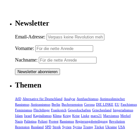
Newsletter
Email-Adresse:
Vorname:
Nachname:
Themen
AfD
Alternative für Deutschland
Analyse
Antifaschismus
Antimuslimischer
Rassismus
Antirassismus
Berlin
Buchrezension
Corona
DIE LINKE
EU
Faschismus
Feminismus
Flüchtlinge
Frankreich
Gewerkschaften
Griechenland
Imperialismus
Islam
Israel
Kapitalismus
Klima
Krieg
Krise
Linke
marx21
Marxismus
Merkel
Nazis
Palästina
Polizei
Protest
Rassismus
Regierungsbeteiligung
Revolution
Rezension
Russland
SPD
Streik
Syrien
Syriza
Trump
Türkei
Ukraine
USA