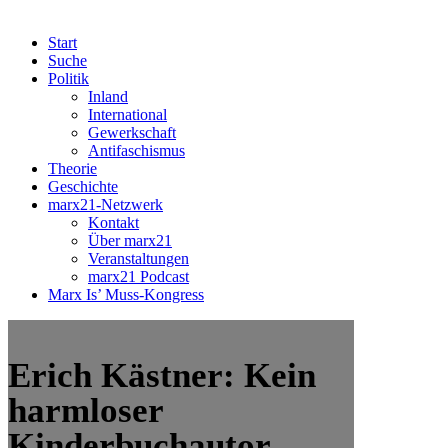
Start
Suche
Politik
Inland
International
Gewerkschaft
Antifaschismus
Theorie
Geschichte
marx21-Netzwerk
Kontakt
Über marx21
Veranstaltungen
marx21 Podcast
Marx Is’ Muss-Kongress
Erich Kästner: Kein
harmloser
Kinderbuchautor