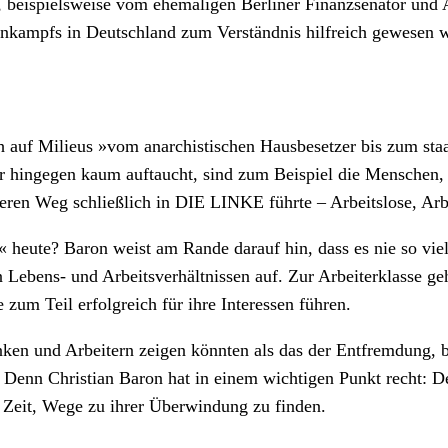
te, beispielsweise vom ehemaligen Berliner Finanzsenator und
enkampfs in Deutschland zum Verständnis hilfreich gewesen wä
ch auf Milieus »vom anarchistischen Hausbesetzer bis zum st
er hingegen kaum auftaucht, sind zum Beispiel die Menschen,
en Weg schließlich in DIE LINKE führte – Arbeitslose, Arbe
r« heute? Baron weist am Rande darauf hin, dass es nie so vi
Lebens- und Arbeitsverhältnissen auf. Zur Arbeiterklasse g
zum Teil erfolgreich für ihre Interessen führen.
nken und Arbeitern zeigen könnten als das der Entfremdung, b
n. Denn Christian Baron hat in einem wichtigen Punkt recht: D
e Zeit, Wege zu ihrer Überwindung zu finden.