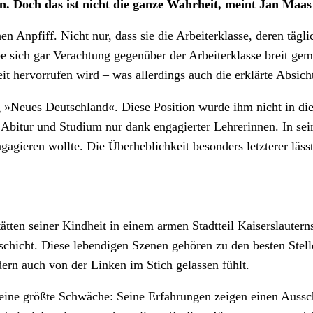
on. Doch das ist nicht die ganze Wahrheit, meint Jan Maas
en Anpfiff. Nicht nur, dass sie die Arbeiterklasse, deren tä
 sich gar Verachtung gegenüber der Arbeiterklasse breit gema
eit hervorrufen wird – was allerdings auch die erklärte Absich
ung »Neues Deutschland«. Diese Position wurde ihm nicht in 
Abitur und Studium nur dank engagierter Lehrerinnen. In se
gagieren wollte. Die Überheblichkeit besonders letzterer lässt
tten seiner Kindheit in einem armen Stadtteil Kaiserslautern
chicht. Diese lebendigen Szenen gehören zu den besten Stelle
ern auch von der Linken im Stich gelassen fühlt.
eine größte Schwäche: Seine Erfahrungen zeigen einen Aussch