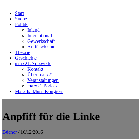
Start
Suche
Politik
Inland
International
Gewerkschaft
Antifaschismus
Theorie
Geschichte
marx21-Netzwerk
Kontakt
Über marx21
Veranstaltungen
marx21 Podcast
Marx Is’ Muss-Kongress
Anpfiff für die Linke
Bücher
/ 16/12/2016