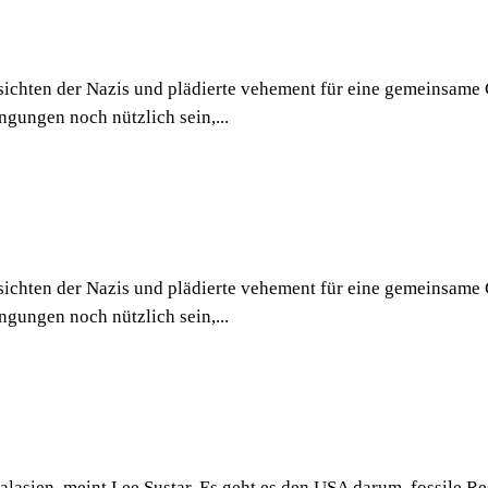
Absichten der Nazis und plädierte vehement für eine gemeinsa
ngungen noch nützlich sein,...
Absichten der Nazis und plädierte vehement für eine gemeinsa
ngungen noch nützlich sein,...
ralasien, meint Lee Sustar. Es geht es den USA darum, fossile 