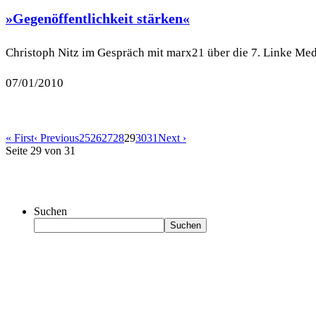
»Gegenöffentlichkeit stärken«
Christoph Nitz im Gespräch mit marx21 über die 7. Linke Medie
07/01/2010
« First
‹ Previous
25
26
27
28
29
30
31
Next ›
Seite 29 von 31
Suchen
Suchen