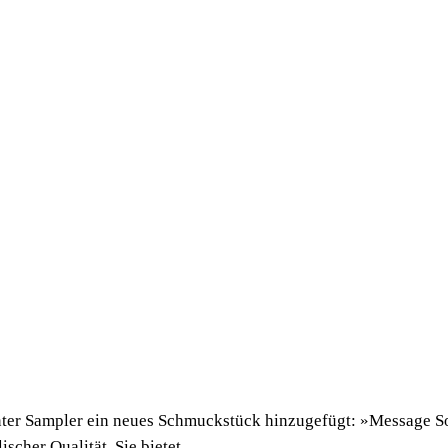
anter Sampler ein neues Schmuckstück hinzugefügt: »Message So
scher Qualität. Sie bietet...