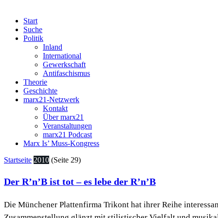
Start
Suche
Politik
Inland
International
Gewerkschaft
Antifaschismus
Theorie
Geschichte
marx21-Netzwerk
Kontakt
Über marx21
Veranstaltungen
marx21 Podcast
Marx Is’ Muss-Kongress
Startseite
2010
(Seite 29)
Der R’n’B ist tot – es lebe der R’n’B
Die Münchener Plattenfirma Trikont hat ihrer Reihe interess
Zusammenstellung glänzt mit stilistischer Vielfalt und musikali