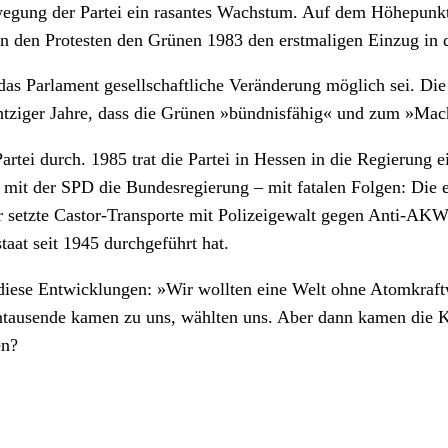
ewegung der Partei ein rasantes Wachstum. Auf dem Höhepunkt 
n den Protesten den Grünen 1983 den erstmaligen Einzug in 
 das Parlament gesellschaftliche Veränderung möglich sei. Di
achtziger Jahre, dass die Grünen »bündnisfähig« und zum »Ma
artei durch. 1985 trat die Partei in Hessen in die Regierung 
 mit der SPD die Bundesregierung – mit fatalen Folgen: Die 
r setzte Castor-Transporte mit Polizeigewalt gegen Anti-A
taat seit 1945 durchgeführt hat.
ber diese Entwicklungen: »Wir wollten eine Welt ohne Atomkra
tausende kamen zu uns, wählten uns. Aber dann kamen die Kar
en?