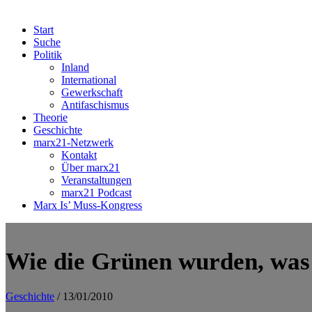
Start
Suche
Politik
Inland
International
Gewerkschaft
Antifaschismus
Theorie
Geschichte
marx21-Netzwerk
Kontakt
Über marx21
Veranstaltungen
marx21 Podcast
Marx Is’ Muss-Kongress
Wie die Grünen wurden, was 
Geschichte
/ 13/01/2010