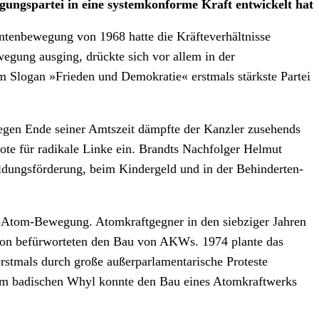
gungspartei in eine systemkonforme Kraft entwickelt hat
ntenbewegung von 1968 hatte die Kräfteverhältnisse
wegung ausging, drückte sich vor allem in der
 Slogan »Frieden und Demokratie« erstmals stärkste Partei
egen Ende seiner Amtszeit dämpfte der Kanzler zusehends
ote für radikale Linke ein. Brandts Nachfolger Helmut
ildungsförderung, beim Kindergeld und in der Behinderten-
i-Atom-Bewegung. Atomkraftgegner in den siebziger Jahren
tion befürworteten den Bau von AKWs. 1974 plante das
rstmals durch große außerparlamentarische Proteste
 im badischen Whyl konnte den Bau eines Atomkraftwerks