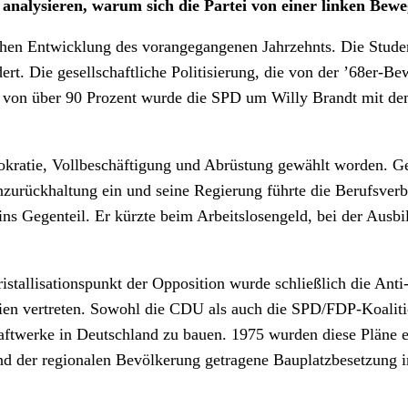
alysieren, warum sich die Partei von einer linken Bewe
chen Entwicklung des vorangegangenen Jahrzehnts. Die Stude
rt. Die gesellschaftliche Politisierung, die von der ’68er-Be
 von über 90 Prozent wurde die SPD um Willy Brandt mit dem
kratie, Vollbeschäftigung und Abrüstung gewählt worden. G
nzurückhaltung ein und seine Regierung führte die Berufsverb
ins Gegenteil. Er kürzte beim Arbeitslosengeld, bei der Ausb
tallisationspunkt der Opposition wurde schließlich die Ant
teien vertreten. Sowohl die CDU als auch die SPD/FDP-Koali
aftwerke in Deutschland zu bauen. 1975 wurden diese Pläne e
and der regionalen Bevölkerung getragene Bauplatzbesetzung