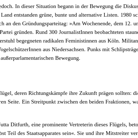
jedoch. In dieser Situation begann in der Bewegung die Disku
d entstanden grüne, bunte und alternative Listen. 1980 schlo
ich an den Gründungsparteitag: »Am Wochenende, dem 12. und
 Partei gründen. Rund 300 JournalistInnen beobachteten staune
serstuhl begegneten radikalen Feministinnen aus Köln. Mili
er VogelschützerInnen aus Niedersachsen. Punks mit Schlipst
er außerparlamentarischen Bewegung.
Flügel, deren Richtungskämpfe ihre Zukunft prägen sollten: d
n Seite. Ein Streitpunkt zwischen den beiden Fraktionen, wa
tta Ditfurth, eine prominente Vertreterin dieses Flügels, be
bst Teil des Staatsapparates sein«. Sie und ihre Mitstreiter 