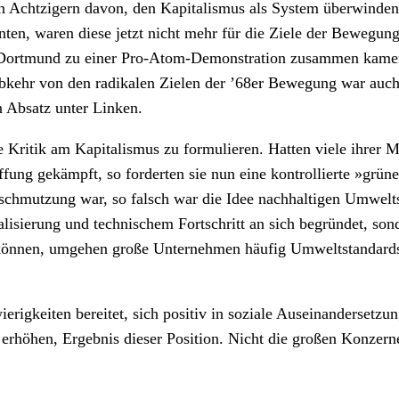
en Achtzigern davon, den Kapitalismus als System überwinden
nten, waren diese jetzt nicht mehr für die Ziele der Bewegung
 Dortmund zu einer Pro-Atom-Demonstration zusammen kamen. 
Abkehr von den radikalen Zielen der ’68er Bewegung war auc
n Absatz unter Linken.
e Kritik am Kapitalismus zu formulieren. Hatten viele ihrer 
ng gekämpft, so forderten sie nun eine kontrollierte »grüne«
rschmutzung war, so falsch war die Idee nachhaltigen Umwel
lisierung und technischem Fortschritt an sich begründet, sond
können, umgehen große Unternehmen häufig Umweltstandards 
rigkeiten bereitet, sich positiv in soziale Auseinandersetzun
öhen, Ergebnis dieser Position. Nicht die großen Konzerne,