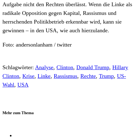
Aufgabe nicht den Rechten überlässt. Wenn die Linke als
radikale Opposition gegen Kapital, Rassismus und
herrschenden Politikbetrieb erkennbar wird, kann sie
gewinnen – in den USA, wie auch hierzulande.
Foto: andersonlanham / twitter
Schlagwörter:
Analyse
,
Clinton
,
Donald Trump
,
Hillary
Clinton
,
Krise
,
Linke
,
Rassismus
,
Rechte
,
Trump
,
US-
Wahl
,
USA
Mehr zum Thema