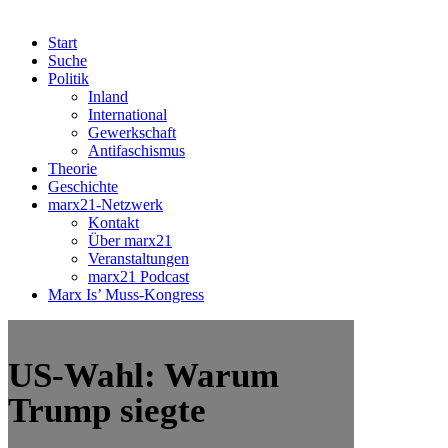
Start
Suche
Politik
Inland
International
Gewerkschaft
Antifaschismus
Theorie
Geschichte
marx21-Netzwerk
Kontakt
Über marx21
Veranstaltungen
marx21 Podcast
Marx Is’ Muss-Kongress
US-Wahl: Warum
Trump siegte