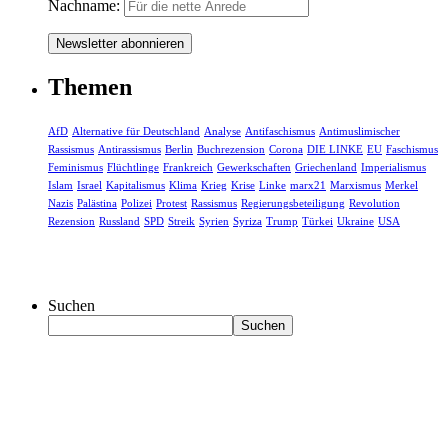
Nachname:
Themen
AfD
Alternative für Deutschland
Analyse
Antifaschismus
Antimuslimischer
Rassismus
Antirassismus
Berlin
Buchrezension
Corona
DIE LINKE
EU
Faschismus
Feminismus
Flüchtlinge
Frankreich
Gewerkschaften
Griechenland
Imperialismus
Islam
Israel
Kapitalismus
Klima
Krieg
Krise
Linke
marx21
Marxismus
Merkel
Nazis
Palästina
Polizei
Protest
Rassismus
Regierungsbeteiligung
Revolution
Rezension
Russland
SPD
Streik
Syrien
Syriza
Trump
Türkei
Ukraine
USA
Suchen
Suchen