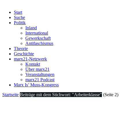
Start
Suche
Politik
Inland
International
Gewerkschaft
Antifaschismus
Theorie
Geschichte
marx21-Netzwerk
Kontakt
Über marx21
Veranstaltungen
marx21 Podcast
Marx Is’ Muss-Kongress
Startseite
Beiträge mit dem Stichwort: "Arbeiterklasse"
(Seite 2)