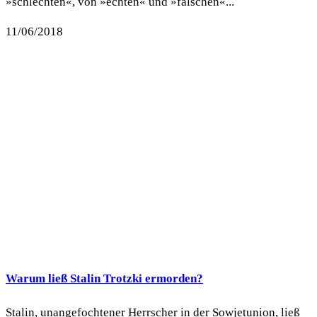
»schlechten«, von »echten« und »falschen«...
11/06/2018
Warum ließ Stalin Trotzki ermorden?
Stalin, unangefochtener Herrscher in der Sowjetunion, ließ