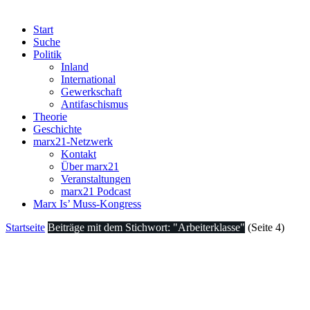
Start
Suche
Politik
Inland
International
Gewerkschaft
Antifaschismus
Theorie
Geschichte
marx21-Netzwerk
Kontakt
Über marx21
Veranstaltungen
marx21 Podcast
Marx Is’ Muss-Kongress
Startseite
Beiträge mit dem Stichwort: "Arbeiterklasse"
(Seite 4)