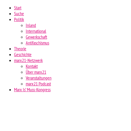
Start
Suche
Politik
Inland
International
Gewerkschaft
Antifaschismus
Theorie
Geschichte
marx21-Netzwerk
Kontakt
Über marx21
Veranstaltungen
marx21 Podcast
Marx Is’ Muss-Kongress