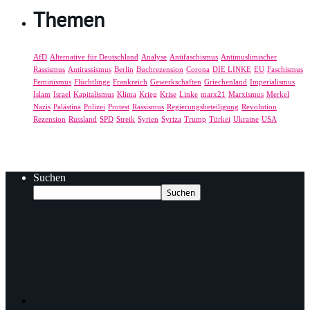
Themen
AfD
Alternative für Deutschland
Analyse
Antifaschismus
Antimuslimischer
Rassismus
Antirassismus
Berlin
Buchrezension
Corona
DIE LINKE
EU
Faschismus
Feminismus
Flüchtlinge
Frankreich
Gewerkschaften
Griechenland
Imperialismus
Islam
Israel
Kapitalismus
Klima
Krieg
Krise
Linke
marx21
Marxismus
Merkel
Nazis
Palästina
Polizei
Protest
Rassismus
Regierungsbeteiligung
Revolution
Rezension
Russland
SPD
Streik
Syrien
Syriza
Trump
Türkei
Ukraine
USA
Suchen
Suchen