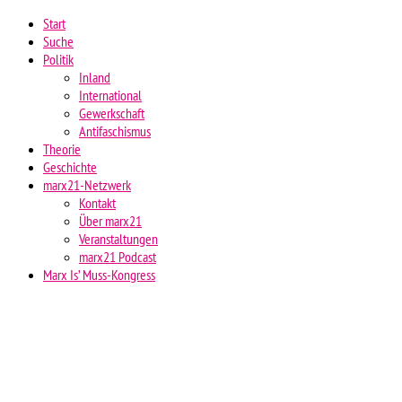
Start
Suche
Politik
Inland
International
Gewerkschaft
Antifaschismus
Theorie
Geschichte
marx21-Netzwerk
Kontakt
Über marx21
Veranstaltungen
marx21 Podcast
Marx Is’ Muss-Kongress