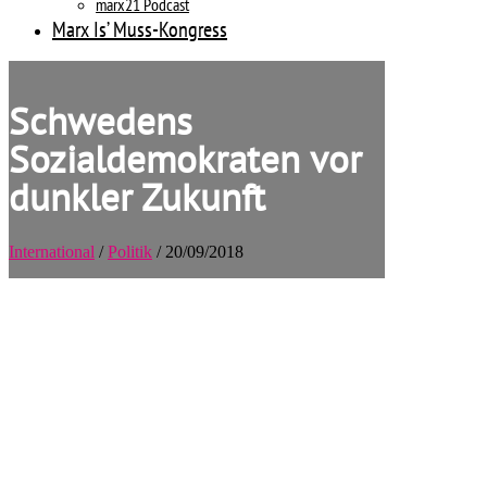
marx21 Podcast
Marx Is’ Muss-Kongress
Schwedens
Sozialdemokraten vor
dunkler Zukunft
International
/
Politik
/ 20/09/2018