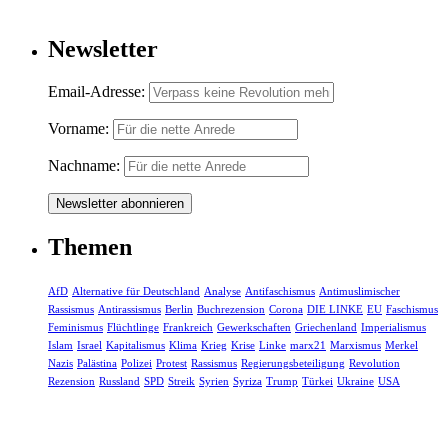
Newsletter
Email-Adresse:
Vorname:
Nachname:
Themen
AfD
Alternative für Deutschland
Analyse
Antifaschismus
Antimuslimischer
Rassismus
Antirassismus
Berlin
Buchrezension
Corona
DIE LINKE
EU
Faschismus
Feminismus
Flüchtlinge
Frankreich
Gewerkschaften
Griechenland
Imperialismus
Islam
Israel
Kapitalismus
Klima
Krieg
Krise
Linke
marx21
Marxismus
Merkel
Nazis
Palästina
Polizei
Protest
Rassismus
Regierungsbeteiligung
Revolution
Rezension
Russland
SPD
Streik
Syrien
Syriza
Trump
Türkei
Ukraine
USA