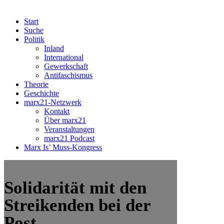
Start
Suche
Politik
Inland
International
Gewerkschaft
Antifaschismus
Theorie
Geschichte
marx21-Netzwerk
Kontakt
Über marx21
Veranstaltungen
marx21 Podcast
Marx Is’ Muss-Kongress
Solidarität mit den
Streikenden bei der
Post