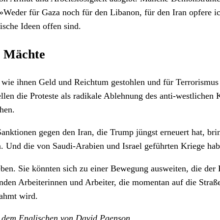
»Weder für Gaza noch für den Libanon, für den Iran opfere i
ische Ideen offen sind.
er Mächte
 wie ihnen Geld und Reichtum gestohlen und für Terrorismus ve
llen die Proteste als radikale Ablehnung des anti-westlichen K
hen.
nktionen gegen den Iran, die Trump jüngst erneuert hat, bri
 Und die von Saudi-Arabien und Israel geführten Kriege hab
eben. Sie könnten sich zu einer Bewegung ausweiten, die der K
nden Arbeiterinnen und Arbeiter, die momentan auf die Straß
ahmt wird.
 dem Englischen von David Paenson.