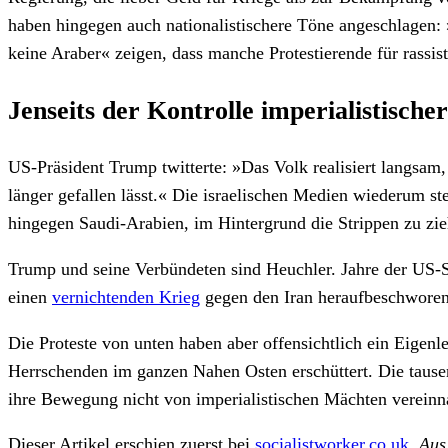
haben hingegen auch nationalistischere Töne angeschlagen: 
keine Araber« zeigen, dass manche Protestierende für rassist
Jenseits der Kontrolle imperialistisch
US-Präsident Trump twitterte: »Das Volk realisiert langsam,
länger gefallen lässt.« Die israelischen Medien wiederum ste
hingegen Saudi-Arabien, im Hintergrund die Strippen zu zie
Trump und seine Verbündeten sind Heuchler. Jahre der US-Sa
einen
vernichtenden Krieg
gegen den Iran heraufbeschworen.
Die Proteste von unten haben aber offensichtlich ein Eigenl
Herrschenden im ganzen Nahen Osten erschüttert. Die tause
ihre Bewegung nicht von imperialistischen Mächten vereinn
Dieser Artikel erschien zuerst bei
socialistworker.co.uk
.
Aus