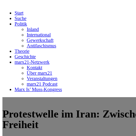
Start
Suche
Politik
Inland
International
Gewerkschaft
Antifaschismus
Theorie
Geschichte
marx21-Netzwerk
Kontakt
Über marx21
Veranstaltungen
marx21 Podcast
Marx Is’ Muss-Kongress
Protestwelle im Iran: Zwisc
Freiheit