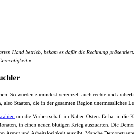
arten Hand betrieb, bekam es dafür die Rechnung präsentier
Gerechtigkeit.
«
uchler
chen. So wurden zumindest vereinzelt auch rechte und araberf
n, also Staaten, die in der gesamten Region unermessliches Le
Arabien
um die Vorherrschaft im Nahen Osten. Er hat in die Kr
 Monaten, in einen neuen blutigen Krieg auszuarten. Die Demo
von Armut und Arbeitslosigkeit ausgibt. Manche Demonstrante