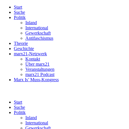
Start
Suche
Politik
Inland
International
Gewerkschaft
Antifaschismus
Theorie
Geschichte
marx21-Netzwerk
Kontakt
Über marx21
Veranstaltungen
marx21 Podcast
Marx Is’ Muss-Kongress
Start
Suche
Politik
Inland
International
Gewerkschaft