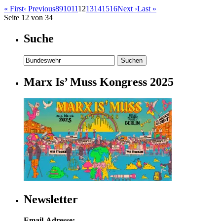
« First
‹ Previous
8
9
10
11
12
13
14
15
16
Next ›
Last »
Seite 12 von 34
Suche
Suchen
nach:
Marx Is’ Muss Kongress 2025
Newsletter
Email-Adresse: