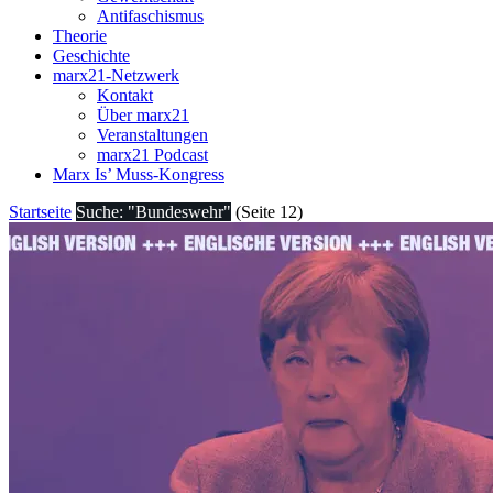
Antifaschismus
Theorie
Geschichte
marx21-Netzwerk
Kontakt
Über marx21
Veranstaltungen
marx21 Podcast
Marx Is’ Muss-Kongress
Startseite
Suche: "Bundeswehr"
(Seite 12)