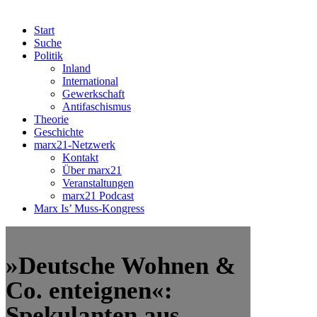
Start
Suche
Politik
Inland
International
Gewerkschaft
Antifaschismus
Theorie
Geschichte
marx21-Netzwerk
Kontakt
Über marx21
Veranstaltungen
marx21 Podcast
Marx Is’ Muss-Kongress
»Deutsche Wohnen &
Co. enteignen«:
Spekulanten aus