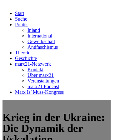
Start
Suche
Politik
Inland
International
Gewerkschaft
Antifaschismus
Theorie
Geschichte
marx21-Netzwerk
Kontakt
Über marx21
Veranstaltungen
marx21 Podcast
Marx Is’ Muss-Kongress
Krieg in der Ukraine:
Die Dynamik der
Eskalation