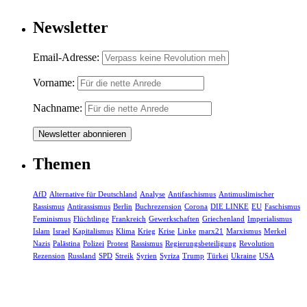
Newsletter
Email-Adresse:
Vorname:
Nachname:
Themen
AfD
Alternative für Deutschland
Analyse
Antifaschismus
Antimuslimischer
Rassismus
Antirassismus
Berlin
Buchrezension
Corona
DIE LINKE
EU
Faschismus
Feminismus
Flüchtlinge
Frankreich
Gewerkschaften
Griechenland
Imperialismus
Islam
Israel
Kapitalismus
Klima
Krieg
Krise
Linke
marx21
Marxismus
Merkel
Nazis
Palästina
Polizei
Protest
Rassismus
Regierungsbeteiligung
Revolution
Rezension
Russland
SPD
Streik
Syrien
Syriza
Trump
Türkei
Ukraine
USA