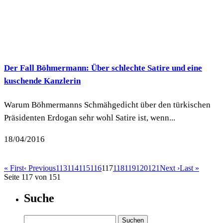
Der Fall Böhmermann: Über schlechte Satire und eine
kuschende Kanzlerin
Warum Böhmermanns Schmähgedicht über den türkischen
Präsidenten Erdogan sehr wohl Satire ist, wenn...
18/04/2016
« First
‹ Previous
113
114
115
116
117
118
119
120
121
Next ›
Last »
Seite 117 von 151
Suche
Suchen