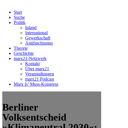
Start
Suche
Politik
Inland
International
Gewerkschaft
Antifaschismus
Theorie
Geschichte
marx21-Netzwerk
Kontakt
Über marx21
Veranstaltungen
marx21 Podcast
Marx Is’ Muss-Kongress
Berliner
Volksentscheid
»Klimaneutral 2030«: