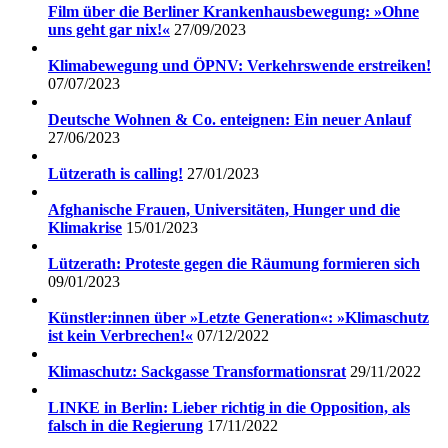
Film über die Berliner Krankenhausbewegung: »Ohne
uns geht gar nix!«
27/09/2023
Klimabewegung und ÖPNV: Verkehrswende erstreiken!
07/07/2023
Deutsche Wohnen & Co. enteignen: Ein neuer Anlauf
27/06/2023
Lützerath is calling!
27/01/2023
Afghanische Frauen, Universitäten, Hunger und die
Klimakrise
15/01/2023
Lützerath: Proteste gegen die Räumung formieren sich
09/01/2023
Künstler:innen über »Letzte Generation«: »Klimaschutz
ist kein Verbrechen!«
07/12/2022
Klimaschutz: Sackgasse Transformationsrat
29/11/2022
LINKE in Berlin: Lieber richtig in die Opposition, als
falsch in die Regierung
17/11/2022