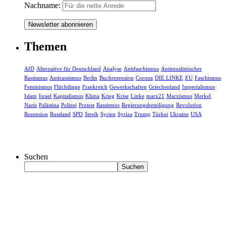
Nachname:
Themen
AfD
Alternative für Deutschland
Analyse
Antifaschismus
Antimuslimischer
Rassismus
Antirassismus
Berlin
Buchrezension
Corona
DIE LINKE
EU
Faschismus
Feminismus
Flüchtlinge
Frankreich
Gewerkschaften
Griechenland
Imperialismus
Islam
Israel
Kapitalismus
Klima
Krieg
Krise
Linke
marx21
Marxismus
Merkel
Nazis
Palästina
Polizei
Protest
Rassismus
Regierungsbeteiligung
Revolution
Rezension
Russland
SPD
Streik
Syrien
Syriza
Trump
Türkei
Ukraine
USA
Suchen
Suchen