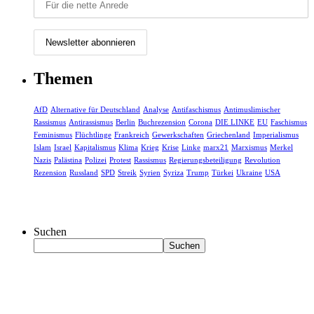
Themen
AfD
Alternative für Deutschland
Analyse
Antifaschismus
Antimuslimischer
Rassismus
Antirassismus
Berlin
Buchrezension
Corona
DIE LINKE
EU
Faschismus
Feminismus
Flüchtlinge
Frankreich
Gewerkschaften
Griechenland
Imperialismus
Islam
Israel
Kapitalismus
Klima
Krieg
Krise
Linke
marx21
Marxismus
Merkel
Nazis
Palästina
Polizei
Protest
Rassismus
Regierungsbeteiligung
Revolution
Rezension
Russland
SPD
Streik
Syrien
Syriza
Trump
Türkei
Ukraine
USA
Suchen
Suchen