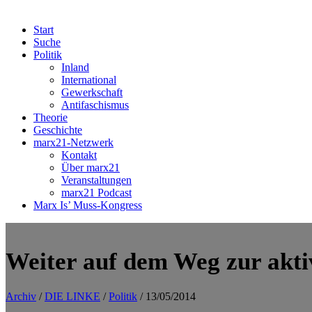
Start
Suche
Politik
Inland
International
Gewerkschaft
Antifaschismus
Theorie
Geschichte
marx21-Netzwerk
Kontakt
Über marx21
Veranstaltungen
marx21 Podcast
Marx Is’ Muss-Kongress
Weiter auf dem Weg zur akti
Archiv
/
DIE LINKE
/
Politik
/ 13/05/2014