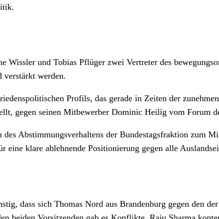
tik.
ne Wissler und Tobias Pflüger zwei Vertreter des bewegungsori
d verstärkt werden.
riedenspolitischen Profils, das gerade in Zeiten der zunehmen
llt, gegen seinen Mitbewerber Dominic Heilig vom Forum de
gen des Abstimmungsverhaltens der Bundestagsfraktion zum Mi
 für eine klare ablehnende Positionierung gegen alle Auslands
günstig, dass sich Thomas Nord aus Brandenburg gegen den der
n beiden Vorsitzenden gab es Konflikte. Raju Sharma konterk