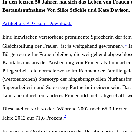
In den letzten 50 Jahren hat sich das Leben von Frauen d
Bestandsaufnahme Von Silke Stöckle und Kate Davison.
Artikel als PDF zum Download.
Eine inzwischen verstorbene prominente Sprecherin der fem
1
Gleichstellung der Frauen] ist ja weitgehend gewonnen«.
Is
Bürgerrechte für Frauen bleiben, die weitgehend abgeschloss
Kapitalismus aus der Ausbeutung von Frauen als Lohnarbeit
Pflegearbeit, die normalerweise im Rahmen der Familie gelei
(westdeutschen) Stereotyp der hingebungsvollen Nurhausfrau
Superarbeiterin und Supersexy-Partnerin in einem sein. Das
kann auch durch ein anderes Frauenbild nicht abgeschafft we
Diese stellen sich so dar: Während 2002 noch 65,3 Prozent a
2
Jahre 2012 auf 71,6 Prozent.
Je höher das Qualifikationsniveau der Berufe, desto stärker 