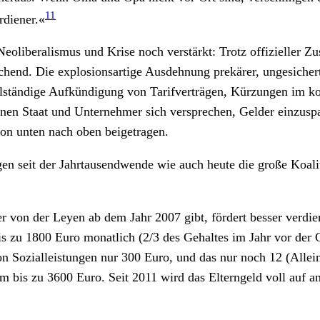
11
rdiener.«
oliberalismus und Krise noch verstärkt: Trotz offizieller Zu
hend. Die explosionsartige Ausdehnung prekärer, ungesicherte
llständige Aufkündigung von Tarifverträgen, Kürzungen im k
 denen Staat und Unternehmer sich versprechen, Gelder einzu
on unten nach oben beigetragen.
ngen seit der Jahrtausendwende wie auch heute die große Koal
er von der Leyen ab dem Jahr 2007 gibt, fördert besser verdi
s zu 1800 Euro monatlich (2/3 des Gehaltes im Jahr vor der
 Sozialleistungen nur 300 Euro, und das nur noch 12 (Allein
m bis zu 3600 Euro. Seit 2011 wird das Elterngeld voll auf 