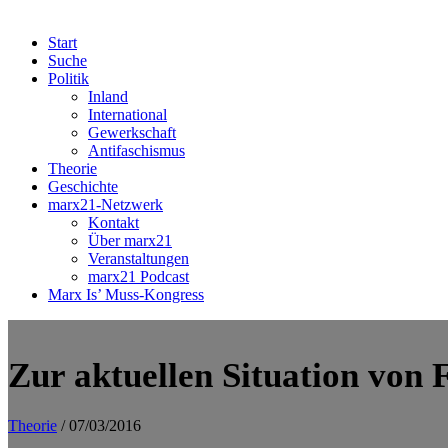
Start
Suche
Politik
Inland
International
Gewerkschaft
Antifaschismus
Theorie
Geschichte
marx21-Netzwerk
Kontakt
Über marx21
Veranstaltungen
marx21 Podcast
Marx Is’ Muss-Kongress
Zur aktuellen Situation von 
Theorie
/ 07/03/2016