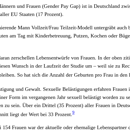
nnern und Frauen (Gender Pay Gap) ist in Deutschland zwisc
ller EU Staaten (17 Prozent).
erende Mann Vollzeit/Frau Teilzeit-Modell untergräbt auch be
inuten am Tag mit Kinderbetreuung, Putzen, Kochen oder Büg
aran zerschellen Lebensentwürfe von Frauen. In der oben ziti
esen Wunsch in der Laufzeit der Studie um – weil sie zu Rech
leiben. So hat sich die Anzahl der Geburten pro Frau in den l
tigung und Gewalt. Sexuelle Belästigungen erfahren Frauen 
einer Form im vergangenen Jahr sexuell belästigt worden zu s
sein. Über ein Drittel (35 Prozent) aller Frauen in Deutsc
9
itt liegt der Wert bei 33 Prozent.
i 154 Frauen war der aktuelle oder ehemalige Lebenspartner