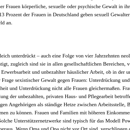
er Frauen körperliche, sexuelle oder psychische Gewalt in ihr
 13 Prozent der Frauen in Deutschland geben sexuell Gewalte
ld an.
 gleich unterdrückt – auch eine Folge von vier Jahrzehnten n
tigt, zugleich sind sie in allen gesellschaftlichen Bereichen
r Erwerbsarbeit und unbezahlter häuslicher Arbeit, ob in der
Frage sexistischer Gewalt gegen Frauen: Unterdrückung und Un
hheit und Unterdrückung nicht alle Frauen gleichermaßen. Fra
lung der unbezahlten, privaten Haus- und Pflegearbeit betroff
igen Angehörigen als ständige Hetze zwischen Arbeitsstelle, B
en zu können. Frauen und Familien mit höheren Einkommen k
olche Unterstützernetzwerke sind typisch für das Modell Powe
 heraus. Wenn Oma und Opa nicht vor Ort sind, verschlingen