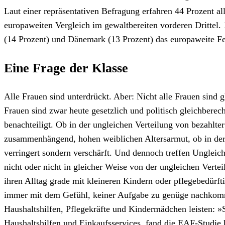
Laut einer repräsentativen Befragung erfahren 44 Prozent all
europaweiten Vergleich im gewaltbereiten vorderen Drittel.
(14 Prozent) und Dänemark (13 Prozent) das europaweite Fe
Eine Frage der Klasse
Alle Frauen sind unterdrückt. Aber: Nicht alle Frauen sind
Frauen sind zwar heute gesetzlich und politisch gleichberech
benachteiligt. Ob in der ungleichen Verteilung von bezahlte
zusammenhängend, hohen weiblichen Altersarmut, ob in der 
verringert sondern verschärft. Und dennoch treffen Ungleic
nicht oder nicht in gleicher Weise von der ungleichen Vertei
ihren Alltag grade mit kleineren Kindern oder pflegebedürft
immer mit dem Gefühl, keiner Aufgabe zu genüge nachkomm
Haushaltshilfen, Pflegekräfte und Kindermädchen leisten: »S
Haushaltshilfen und Einkaufsservices, fand die EAF-Studie