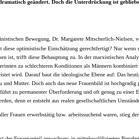
ramatisch geändert. Doch die Unterdrückung ist geblieben,
inistischen Bewegung, Dr. Margarete Mitscherlich-Nielsen, v
t diese optimistische Einschätzung gerechtfertigt? Nur wenn 
en ist, trifft diese Behauptung zu. In der marxistischen Ana
erinnen zu schlechteren Konditionen als Männern kombiniert
stet wird. Darauf baut die ideologische Ebene auf: Das heuti
 und Mutter. Doch auch das neue Frauenbild ist hochgradig p
 führt zu permanenter Überforderung und oft genug zu einer E
rden, denn er entsteht aus realen gesellschaftlichen Umständ
ller Frauen erwerbstätig bzw. arbeitssuchend waren, stieg de
ist der Frauenanteil gewachsen: in mittelqualifizierten Berufe