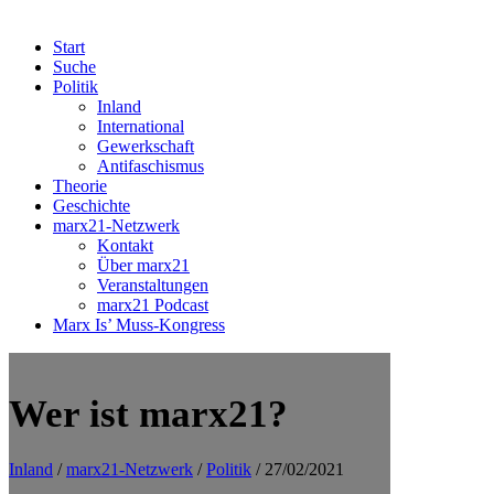
Start
Suche
Politik
Inland
International
Gewerkschaft
Antifaschismus
Theorie
Geschichte
marx21-Netzwerk
Kontakt
Über marx21
Veranstaltungen
marx21 Podcast
Marx Is’ Muss-Kongress
Wer ist marx21?
Inland
/
marx21-Netzwerk
/
Politik
/ 27/02/2021