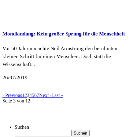
Mondlandung: Kein großer Sprung für die Menschheit
Vor 50 Jahren machte Neil Armstrong den berühmten
kleinen Schritt für einen Menschen. Doch statt die
Wissenschaft...
26/07/2019
‹ Previous
1
2
3
4
5
6
7
Next ›
Last »
Seite 3 von 12
Suchen
Suchen