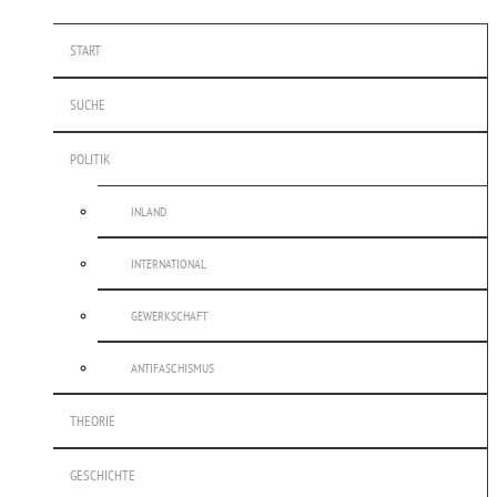
START
SUCHE
POLITIK
INLAND
INTERNATIONAL
GEWERKSCHAFT
ANTIFASCHISMUS
THEORIE
GESCHICHTE