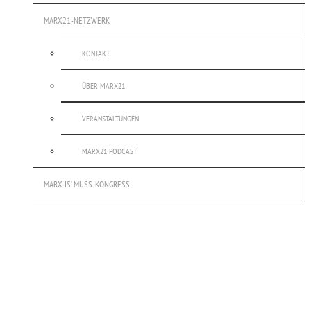
MARX21-NETZWERK
KONTAKT
ÜBER MARX21
VERANSTALTUNGEN
MARX21 PODCAST
MARX IS’ MUSS-KONGRESS