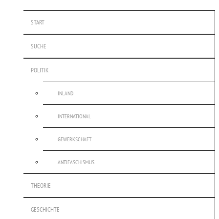
START
SUCHE
POLITIK
INLAND
INTERNATIONAL
GEWERKSCHAFT
ANTIFASCHISMUS
THEORIE
GESCHICHTE