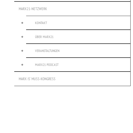
MARX21-NETZWERK
KONTAKT
ÜBER MARX21
VERANSTALTUNGEN
MARX21 PODCAST
MARX IS’ MUSS-KONGRESS