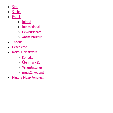
Start
Suche
Politik
Inland
International
Gewerkschaft
Antifaschismus
Theorie
Geschichte
marx21-Netzwerk
Kontakt
Über marx21
Veranstaltungen
marx21 Podcast
Marx Is’ Muss-Kongress