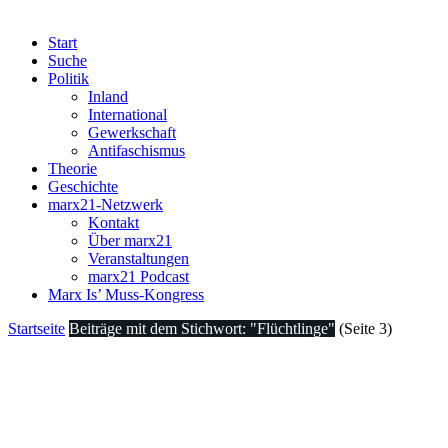
Start
Suche
Politik
Inland
International
Gewerkschaft
Antifaschismus
Theorie
Geschichte
marx21-Netzwerk
Kontakt
Über marx21
Veranstaltungen
marx21 Podcast
Marx Is’ Muss-Kongress
Startseite
Beiträge mit dem Stichwort: "Flüchtlinge"
(Seite 3)