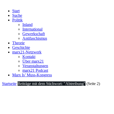
Start
Suche
Politik
Inland
International
Gewerkschaft
Antifaschismus
Theorie
Geschichte
marx21-Netzwerk
Kontakt
Über marx21
Veranstaltungen
marx21 Podcast
Marx Is’ Muss-Kongress
Startseite
Beiträge mit dem Stichwort: "Abtreibung"
(Seite 2)