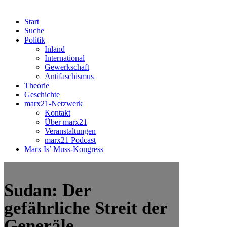
Start
Suche
Politik
Inland
International
Gewerkschaft
Antifaschismus
Theorie
Geschichte
marx21-Netzwerk
Kontakt
Über marx21
Veranstaltungen
marx21 Podcast
Marx Is’ Muss-Kongress
Sudan: Der
gefährliche Streit der
Generäle