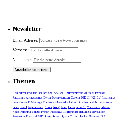
Newsletter
Email-Adresse:
Vorname:
Nachname:
Themen
AfD
Alternative für Deutschland
Analyse
Antifaschismus
Antimuslimischer
Rassismus
Antirassismus
Berlin
Buchrezension
Corona
DIE LINKE
EU
Faschismus
Feminismus
Flüchtlinge
Frankreich
Gewerkschaften
Griechenland
Imperialismus
Islam
Israel
Kapitalismus
Klima
Krieg
Krise
Linke
marx21
Marxismus
Merkel
Nazis
Palästina
Polizei
Protest
Rassismus
Regierungsbeteiligung
Revolution
Rezension
Russland
SPD
Streik
Syrien
Syriza
Trump
Türkei
Ukraine
USA