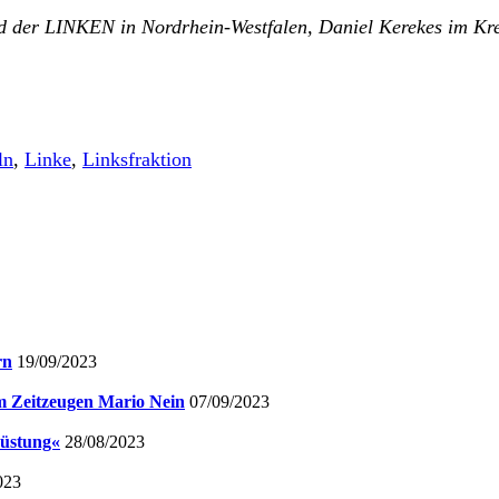
nd der LINKEN in Nordrhein-Westfalen, Daniel Kerekes im K
ln
,
Linke
,
Linksfraktion
rn
19/09/2023
em Zeitzeugen Mario Nein
07/09/2023
rüstung«
28/08/2023
023