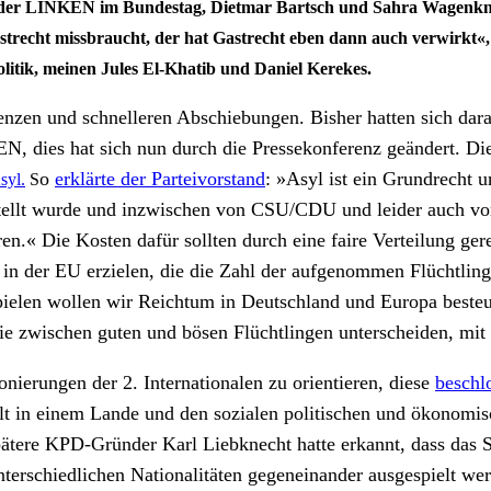
 der LINKEN im Bundestag, Dietmar Bartsch und Sahra Wagenkne
recht missbraucht, der hat Gastrecht eben dann auch verwirkt«, de
litik, meinen Jules El-Khatib und Daniel Kerekes.
renzen und schnelleren Abschiebungen. Bisher hatten sich dar
N, dies hat sich nun durch die Pressekonferenz geändert. Die
o
erklärte der Parteivorstand
: »Asyl ist ein Grundrecht
syl.
S
stellt wurde und inzwischen von CSU/CDU und leider auch v
n.« Die Kosten dafür sollten durch eine faire Verteilung gere
in der EU erzielen, die die Zahl der aufgenommen Flüchtlinge
pielen wollen wir Reichtum in Deutschland und Europa besteu
e zwischen guten und bösen Flüchtlingen unterscheiden, mit li
ionierungen der 2. Internationalen zu orientieren, diese
beschlo
t in einem Lande und den sozialen politischen und ökonomis
tere KPD-Gründer Karl Liebknecht hatte erkannt, dass das S
terschiedlichen Nationalitäten gegeneinander ausgespielt we