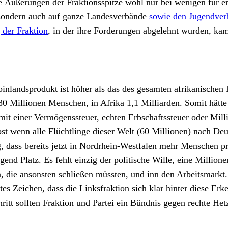
e Äußerungen der Fraktionsspitze wohl nur bei wenigen für en
e sondern auch auf ganze Landesverbände
sowie den Jugendverb
 der Fraktion
, in der ihre Forderungen abgelehnt wurden, k
oinlandsprodukt ist höher als das des gesamten afrikanischen
 80 Millionen Menschen, in Afrika 1,1 Milliarden. Somit hät
mit einer Vermögenssteuer, echten Erbschaftssteuer oder Mill
bst wenn alle Flüchtlinge dieser Welt (60 Millionen) nach De
 dass bereits jetzt in Nordrhein-Westfalen mehr Menschen pro
d Platz. Es fehlt einzig der politische Wille, eine Millionen
 die ansonsten schließen müssten, und inn den Arbeitsmarkt
utes Zeichen, dass die Linksfraktion sich klar hinter diese E
ritt sollten Fraktion und Partei ein Bündnis gegen rechte Het