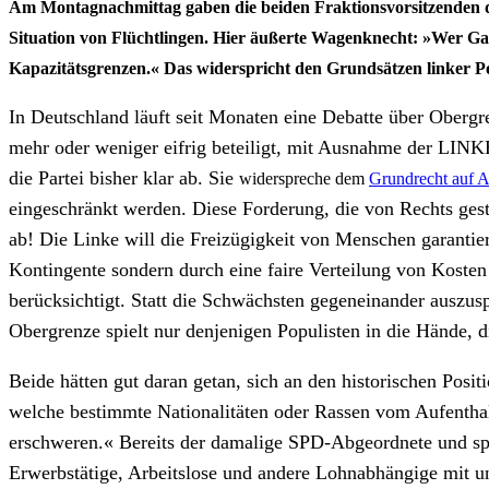
Am Montagnachmittag gaben die beiden Fraktionsvorsitzenden
Situation von Flüchtlingen. Hier äußerte Wagenknecht: »Wer Gast
Kapazitätsgrenzen.« Das widerspricht den Grundsätzen linker Po
In Deutschland läuft seit Monaten eine Debatte über Oberg
mehr oder weniger eifrig beteiligt, mit Ausnahme der LINKE
die Partei bisher klar ab. Sie
widerspreche dem
Grundrecht auf A
eingeschränkt werden. Diese Forderung, die von Rechts ge
ab! Die Linke will die Freizügigkeit von Menschen garantiere
Kontingente sondern durch eine faire Verteilung von Kosten 
berücksichtigt. Statt die Schwächsten gegeneinander auszus
Obergrenze spielt nur denjenigen Populisten in die Hände, di
Beide hätten gut daran getan, sich an den historischen Posit
welche bestimmte Nationalitäten oder Rassen vom Aufenthal
erschweren.« Bereits der damalige SPD-Abgeordnete und spä
Erwerbstätige, Arbeitslose und andere Lohnabhängige mit un