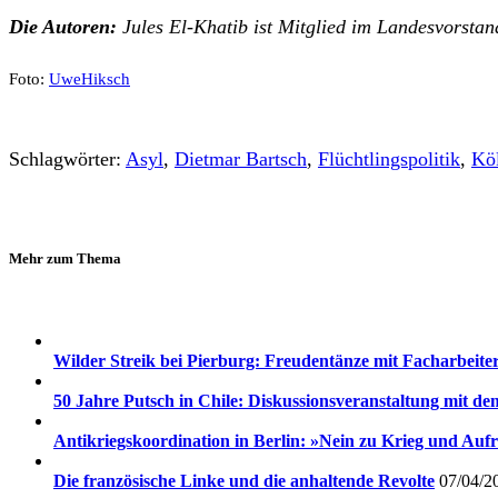
Die Autoren:
Jules El-Khatib ist Mitglied im Landesvorsta
Foto:
UweHiksch
Schlagwörter:
Asyl
,
Dietmar Bartsch
,
Flüchtlingspolitik
,
Kö
Mehr zum Thema
Wilder Streik bei Pierburg: Freudentänze mit Facharbeite
50 Jahre Putsch in Chile: Diskussionsveranstaltung mit d
Antikriegskoordination in Berlin: »Nein zu Krieg und Auf
Die französische Linke und die anhaltende Revolte
07/04/2