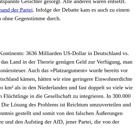
tspannte Gesichter gesorgt. Alle anderen waren entsetzt.
and der Partei
. Infolge der Debatte kam es auch zu einem
am ohne Gegenstimme durch.
 Kontinents: 3636 Milliarden US-Dollar in Deutschland vs.
te das Land in der Theorie genügen Geld zur Verfügung, man
ionärssteuer. Auch das »Platzargument« wurde bereits vor
utschland kämen, hätten wir eine geringere Einwohnerdichte
 km² als in den Niederlanden und fast doppelt so viele wie
 Flüchtlinge in die Gesellschaft zu integrieren. In 300.000
. Die Lösung des Problems ist Reichtum umzuverteilen und
rkenntnis gestellt und somit von den falschen Äußerungen
ze und den Aufstieg der AfD, jener Partei, die von der