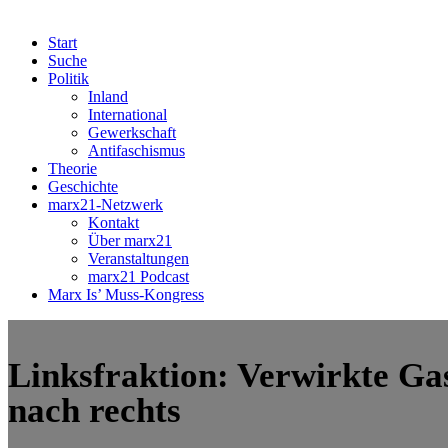
Start
Suche
Politik
Inland
International
Gewerkschaft
Antifaschismus
Theorie
Geschichte
marx21-Netzwerk
Kontakt
Über marx21
Veranstaltungen
marx21 Podcast
Marx Is’ Muss-Kongress
Linksfraktion: Verwirkte Gas
nach rechts