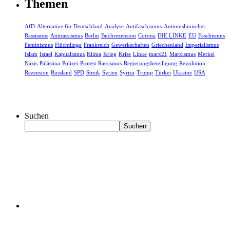
Themen
AfD
Alternative für Deutschland
Analyse
Antifaschismus
Antimuslimischer
Rassismus
Antirassismus
Berlin
Buchrezension
Corona
DIE LINKE
EU
Faschismus
Feminismus
Flüchtlinge
Frankreich
Gewerkschaften
Griechenland
Imperialismus
Islam
Israel
Kapitalismus
Klima
Krieg
Krise
Linke
marx21
Marxismus
Merkel
Nazis
Palästina
Polizei
Protest
Rassismus
Regierungsbeteiligung
Revolution
Rezension
Russland
SPD
Streik
Syrien
Syriza
Trump
Türkei
Ukraine
USA
Suchen
Suchen