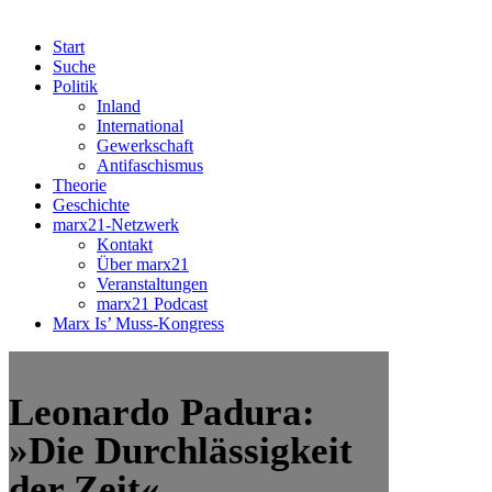
Start
Suche
Politik
Inland
International
Gewerkschaft
Antifaschismus
Theorie
Geschichte
marx21-Netzwerk
Kontakt
Über marx21
Veranstaltungen
marx21 Podcast
Marx Is’ Muss-Kongress
Leonardo Padura:
»Die Durchlässigkeit
der Zeit«