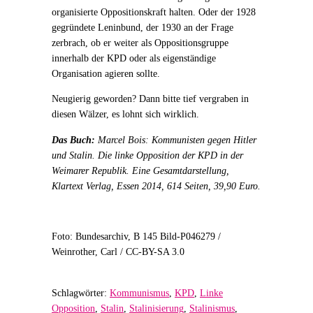
organisierte Oppositionskraft halten. Oder der 1928
gegründete Leninbund, der 1930 an der Frage
zerbrach, ob er weiter als Oppositionsgruppe
innerhalb der KPD oder als eigenständige
Organisation agieren sollte.
Neugierig geworden? Dann bitte tief vergraben in
diesen Wälzer, es lohnt sich wirklich.
Das Buch:
Marcel Bois: Kommunisten gegen Hitler
und Stalin. Die linke Opposition der KPD in der
Weimarer Republik. Eine Gesamtdarstellung,
Klartext Verlag, Essen 2014, 614 Seiten, 39,90 Euro.
Foto:
Bundesarchiv, B 145 Bild-P046279 /
Weinrother, Carl / CC-BY-SA 3.0
Schlagwörter:
Kommunismus
,
KPD
,
Linke
Opposition
,
Stalin
,
Stalinisierung
,
Stalinismus
,