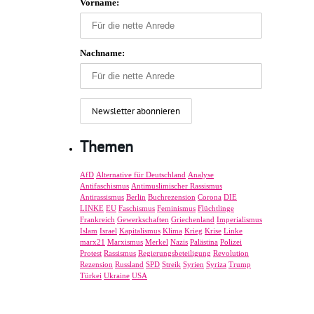
Vorname:
Nachname:
Themen
AfD
Alternative für Deutschland
Analyse
Antifaschismus
Antimuslimischer Rassismus
Antirassismus
Berlin
Buchrezension
Corona
DIE
LINKE
EU
Faschismus
Feminismus
Flüchtlinge
Frankreich
Gewerkschaften
Griechenland
Imperialismus
Islam
Israel
Kapitalismus
Klima
Krieg
Krise
Linke
marx21
Marxismus
Merkel
Nazis
Palästina
Polizei
Protest
Rassismus
Regierungsbeteiligung
Revolution
Rezension
Russland
SPD
Streik
Syrien
Syriza
Trump
Türkei
Ukraine
USA