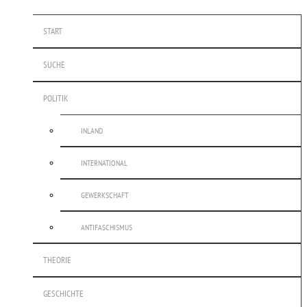
START
SUCHE
POLITIK
INLAND
INTERNATIONAL
GEWERKSCHAFT
ANTIFASCHISMUS
THEORIE
GESCHICHTE