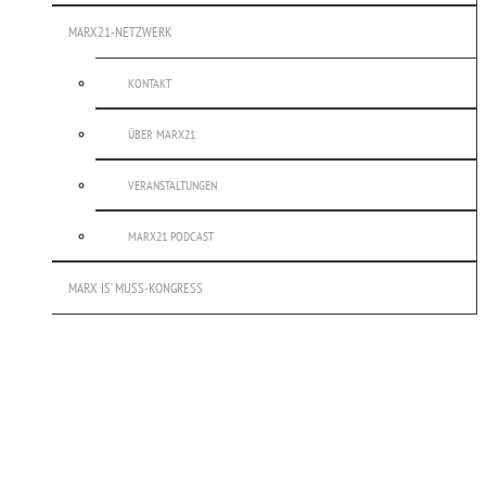
MARX21-NETZWERK
KONTAKT
ÜBER MARX21
VERANSTALTUNGEN
MARX21 PODCAST
MARX IS’ MUSS-KONGRESS